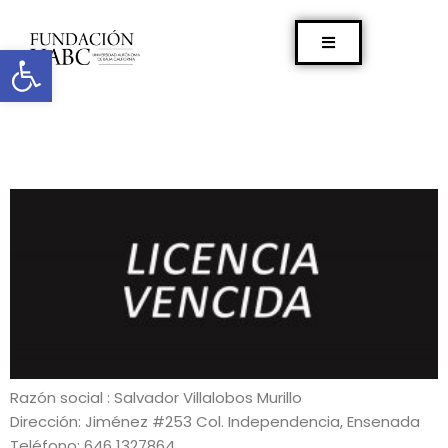
Abrir barra de herramientas
Razón social : Salvador Villalobos Murillo
Dirección: Jiménez #253 Col. Independencia, Ensenada
Teléfono: 646 1327864