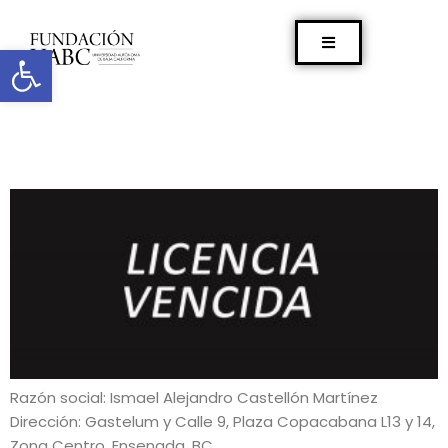
Abrir barra de herramientas
Razón social: Ismael Alejandro Castellón Martínez
Dirección: Gastelum y Calle 9, Plaza Copacabana L13 y 14,
Zona Centro. Ensenada, BC.