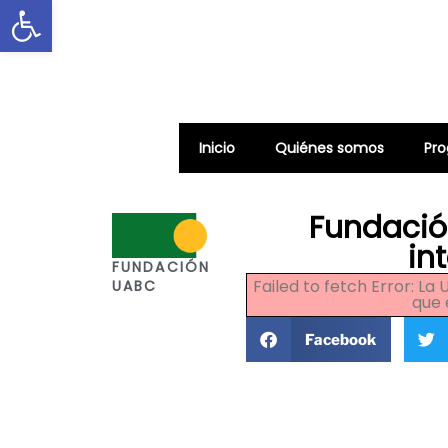
Abrir barra de herramientas
Inicio
Quiénes somos
Pr
Fundació
in
FUNDACIÓN
Failed to fetch Error: L
UABC
que 
Facebook