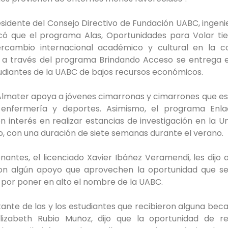
residente del Consejo Directivo de Fundación UABC, ingen
licó que el programa Alas, Oportunidades para Volar t
tercambio internacional académico y cultural en la 
e, a través del programa Brindando Acceso se entrega 
udiantes de la UABC de bajos recursos económicos.
lmater apoya a jóvenes cimarronas y cimarrones que es
 enfermería y deportes. Asimismo, el programa Enl
 interés en realizar estancias de investigación en la U
go, con una duración de siete semanas durante el verano.
antes, el licenciado Xavier Ibáñez Veramendi, les dijo a
ron algún apoyo que aprovechen la oportunidad que se
 por poner en alto el nombre de la UABC.
tante de las y los estudiantes que recibieron alguna bec
lizabeth Rubio Muñoz, dijo que la oportunidad de re