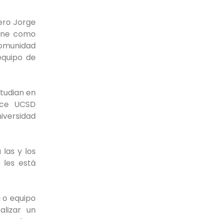
iero Jorge
iene como
comunidad
equipo de
tudian en
ace UCSD
niversidad
 las y los
 les está
a o equipo
alizar un