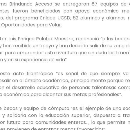
ma Brindando Acceso se entregaron 87 equipos de 
antes fueron beneficiados con apoyo económico med
s, del programa Enlace UCSD; 62 alumnas y alumnas r
 Oportunidades para Volar.
tor Luis Enrique Palafox Maestre, reconoció “a las becari
y han recibido un apoyo y han decidido salir de su zona d
r para emprender esta aventura que sin duda les traer
n y en su experiencia de vida”.
este acto filantrópico “es señal de que siempre v
salir en el ámbito académico, principalmente porque r
n el desarrollo educativo de personas talentosas com
o económico para alcanzar sus metas profesionales”.
e becas y equipo de cómputo “es el ejemplo de una so
 solidaria con la educación superior, dispuesta a tr
r futuro para comunidades enteras…, lo que permite ni
es provienen de entornos menos favorecidos”.