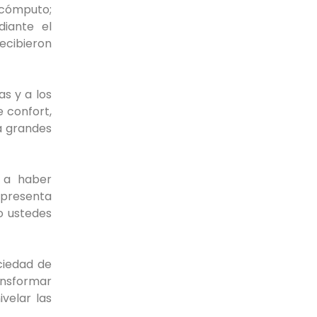
cómputo;
iante el
ecibieron
as y a los
e confort,
á grandes
a a haber
epresenta
o ustedes
ciedad de
ansformar
velar las