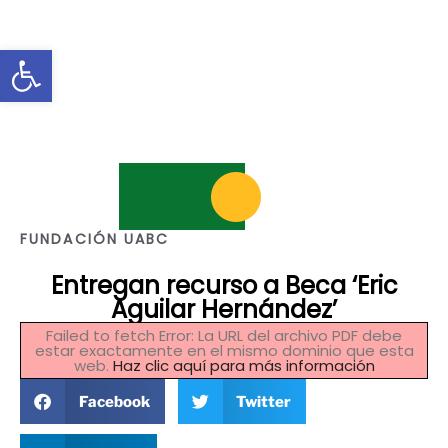
Abrir barra de herramientas
FUNDACIÓN UABC
Entregan recurso a Beca ‘Eric
Aguilar Hernández’
Failed to fetch Error: La URL del archivo PDF debe
estar exactamente en el mismo dominio que esta
web.
Haz clic aquí para más información
Facebook
Twitter