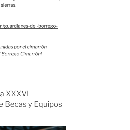
sierras.
om/guardianes-del-borrego-
nidas por el cimarrón.
el Borrego Cimarrón!
la XXXVI
e Becas y Equipos